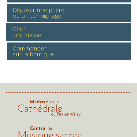
Déposer une prière
ou un témoignage
Offrir
une messe
Commander
sur la boutique
Maîtrise
de la
Cathédrale
du Puy-en-Velay
Centre
de
Musique sacrée