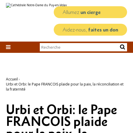
Aller
Outils
au
personnels
contenu.
Allumez
un cierge
|
Aller
à
la
Aidez-nous,
faites un don
navigation
Chercher par

Recherche
avancée…
Accueil
›
Urbi et Orbi: le Pape FRANCOIS plaide pour la paix, la réconciliation et
la fraternité
Urbi et Orbi: le Pape
FRANCOIS plaide