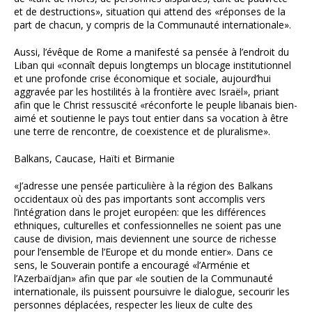
et de destructions», situation qui attend des «réponses de la
part de chacun, y compris de la Communauté internationale».
Aussi, l’évêque de Rome a manifesté sa pensée à l’endroit du
Liban qui «connaît depuis longtemps un blocage institutionnel
et une profonde crise économique et sociale, aujourd’hui
aggravée par les hostilités à la frontière avec Israël», priant
afin que le Christ ressuscité «réconforte le peuple libanais bien-
aimé et soutienne le pays tout entier dans sa vocation à être
une terre de rencontre, de coexistence et de pluralisme».
Balkans, Caucase, Haïti et Birmanie
«J’adresse une pensée particulière à la région des Balkans
occidentaux où des pas importants sont accomplis vers
l’intégration dans le projet européen: que les différences
ethniques, culturelles et confessionnelles ne soient pas une
cause de division, mais deviennent une source de richesse
pour l’ensemble de l’Europe et du monde entier». Dans ce
sens, le Souverain pontife a encouragé «l’Arménie et
l’Azerbaïdjan» afin que par «le soutien de la Communauté
internationale, ils puissent poursuivre le dialogue, secourir les
personnes déplacées, respecter les lieux de culte des