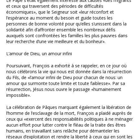
Le Pape s'était également intéressé aux causes «des migrants
et ceux qui traversent des périodes de difficultés
économiques», que le Seigneur soit «leur réconfort et
l’espérance au moment du besoin et guide toutes les
personnes de bonne volonté pour qu’elles s’unissent dans la
solidarité afin d’affronter ensemble les nombreux défis
auxquels sont confrontées les familles les plus pauvres dans
leur recherche d’une vie meilleure et du bonheur».
L’amour de Dieu, un amour infini
Poursuivant, François a exhorté à se rappeler, en ce jour où
nous célébrons la vie qui nous est donnée dans la résurrection
du Fils, de «l’amour infini de Dieu pour chacun de nous: un
amour qui surmonte toute limite et toute faiblesse». Par sa
résurrection, Jésus nous ouvre le passage «humainement
impossible».
La célébration de Pâques marquant également la libération de
l’homme de l’esclavage de la mort, François a plaidé auprès de
ceux qui «exercent des responsabilités politiques à ne ménager
aucun effort pour lutter contre le fléau de la traite des êtres
humains, en travaillant sans relâche pour démanteler les
réseaux d’exploitation et rendre la liberté à ceux qui en sont les