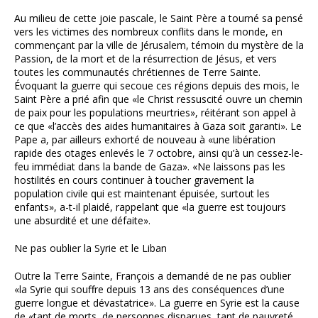
Au milieu de cette joie pascale, le Saint Père a tourné sa pensé
vers les victimes des nombreux conflits dans le monde, en
commençant par la ville de Jérusalem, témoin du mystère de la
Passion, de la mort et de la résurrection de Jésus, et vers
toutes les communautés chrétiennes de Terre Sainte.
Évoquant la guerre qui secoue ces régions depuis des mois, le
Saint Père a prié afin que «le Christ ressuscité ouvre un chemin
de paix pour les populations meurtries», réitérant son appel à
ce que «l’accès des aides humanitaires à Gaza soit garanti». Le
Pape a, par ailleurs exhorté de nouveau à «une libération
rapide des otages enlevés le 7 octobre, ainsi qu’à un cessez-le-
feu immédiat dans la bande de Gaza». «Ne laissons pas les
hostilités en cours continuer à toucher gravement la
population civile qui est maintenant épuisée, surtout les
enfants», a-t-il plaidé, rappelant que «la guerre est toujours
une absurdité et une défaite».
Ne pas oublier la Syrie et le Liban
Outre la Terre Sainte, François a demandé de ne pas oublier
«la Syrie qui souffre depuis 13 ans des conséquences d’une
guerre longue et dévastatrice». La guerre en Syrie est la cause
de «tant de morts, de personnes disparues, tant de pauvreté