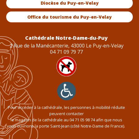
Diocèse du Puy-en-Velay
Office du tourisme du Puy-en-Velay
Cathédrale Notre-Dame-du-Puy
2 Rue de la Manécanterie, 43000 Le Puy-en-Velay
04 71 09 79 77
Pour accéder à la cathédrale, les personnes à mobilité réduite
peuvent contacter
le magasin de la cathédrale au
04 71 05 98 74
afin que nous
vous ouvrions la porte Saint-Jean (côté Notre-Dame de France).