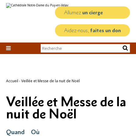
Aller
Outils
au
personnels
contenu.
Allumez
un cierge
|
Aller
à
la
Aidez-nous,
faites un don
navigation
Chercher par

Recherche
avancée…
Accueil
›
Veillée et Messe de la nuit de Noël
Veillée et Messe de la
nuit de Noël
Quand
Où