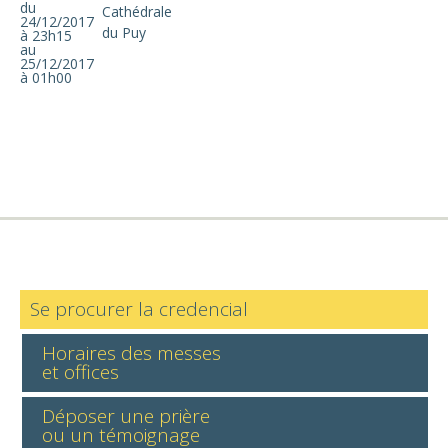
du
Cathédrale
24/12/2017
du Puy
à 23h15
au
25/12/2017
à 01h00
Se procurer la credencial
Horaires des messes
et offices
Déposer une prière
ou un témoignage