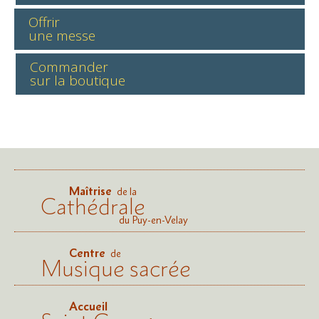
Offrir
une messe
Commander
sur la boutique
Maîtrise
de la
Cathédrale
du Puy-en-Velay
Centre
de
Musique sacrée
Accueil