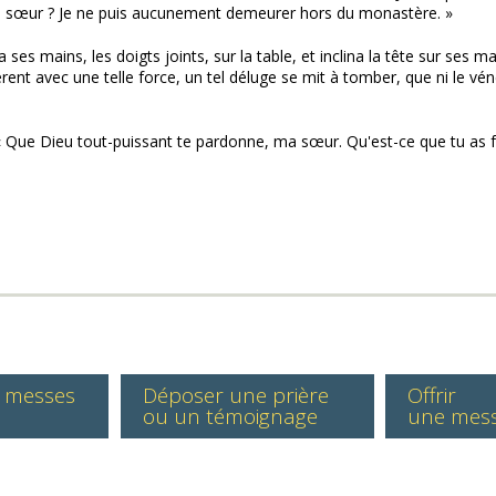
là, ma sœur ? Je ne puis aucunement demeurer hors du monastère. »
 ses mains, les doigts joints, sur la table, et inclina la tête sur ses m
tèrent avec une telle force, un tel déluge se mit à tomber, que ni le v
 Que Dieu tout-puissant te pardonne, ma sœur. Qu'est-ce que tu as fait ?
s messes
Déposer une prière
Offrir
ou un témoignage
une mes