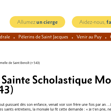
Allumez
un cierge
Aidez-nous,
f
édrale
Pèlerins de Saint Jacques
Venir au Puy
melle de Saint Benoît (+ 543)
, Sainte Scholastique Mo
43)
ut-puissant dès son enfance, venait voir son frère une fois par an. …
es saints entretiens, la moniale lui fit cette demande : « Je t'en prie, 