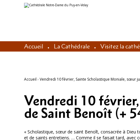
Aller
Outils
au
personnels
contenu.
|
Aller
à
la
navigation
Accueil
La Cathédrale
Visitez la cath
Accueil
›
Vendredi 10 février, Sainte Scholastique Moniale, sœur ju
Vendredi 10 février
de Saint Benoît (+ 5
« Scholastique, sœur de saint Benoît, consacrée à Dieu to
et de saints entretiens. … Comme il se faisait tard, avec c