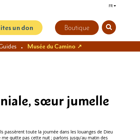
FR
aites un don
Boutique
Guides
Musée du Camino
niale, sœur jumelle
Ils passèrent toute la journée dans les louanges de Dieu
ne me quitte pas cette nuit ; parlons jusqu'au matin des