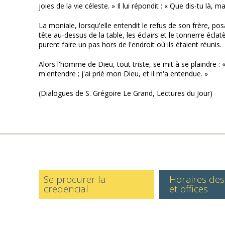
joies de la vie céleste. » Il lui répondit : « Que dis-tu 
La moniale, lorsqu'elle entendit le refus de son frère, posa
tête au-dessus de la table, les éclairs et le tonnerre écla
purent faire un pas hors de l'endroit où ils étaient réunis.
Alors l'homme de Dieu, tout triste, se mit à se plaindre : «
m'entendre ; j'ai prié mon Dieu, et il m'a entendue. »
(Dialogues de S. Grégoire Le Grand, Lectures du Jour)
Se procurer la
Horaires de
credencial
et offices