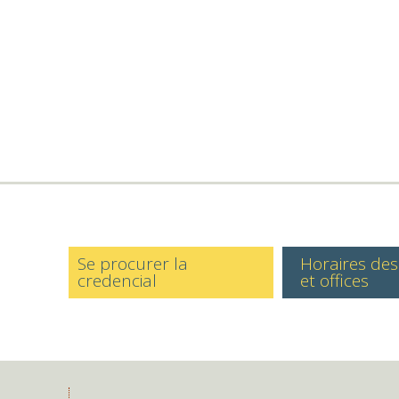
Se procurer la
Horaires de
credencial
et offices