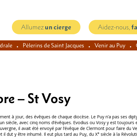
Allumez
un cierge
Aidez-nous,
f
édrale
Pèlerins de Saint Jacques
Venir au Puy
re – St Vosy
rement à jour, des évêques de chaque diocèse. Le Puy n’a pas ses diptyq
’un siècle, avec cinq noms d’évêques. Evodius ou Vosy y est toujours en
uvergne, il avait été envoyé par l’évêque de Clermont pour faire du Ve
et il dut y être inhumé. Il eut plus tard au Puy, du X° siècle à la Révolu