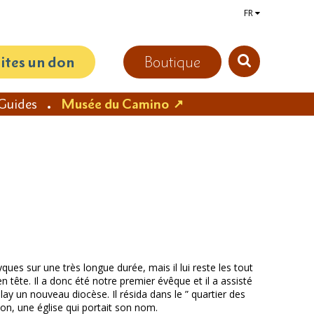
FR
aites un don
Boutique
Guides
Musée du Camino
ues sur une très longue durée, mais il lui reste les tout
 tête. Il a donc été notre premier évêque et il a assisté
lay un nouveau diocèse. Il résida dans le ” quartier des
tion, une église qui portait son nom.