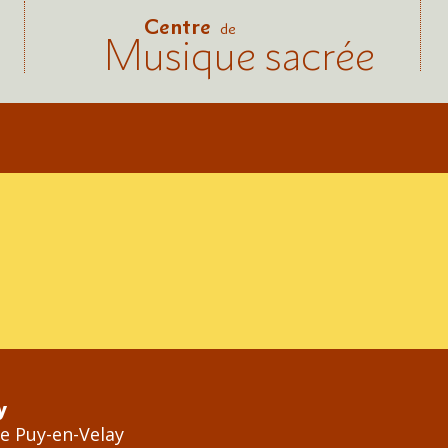
Centre
de
Musique sacrée
y
Le Puy-en-Velay