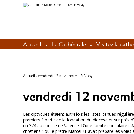
Aller
Outils
au
personnels
contenu.
|
Aller
à
la
navigation
Accueil
La Cathédrale
Visitez la cath
Accueil
›
vendredi 12 novembre – St Vosy
vendredi 12 novemb
Les diptyques étaient autrefois les listes, tenues réguliè
premiers à partir de la fondation du diocèse et sur près d
en 374 au concile de Valence. D’une famille consulaire d’A
chrétiens ” où le prêtre Marcel lui avait préparé les voies 