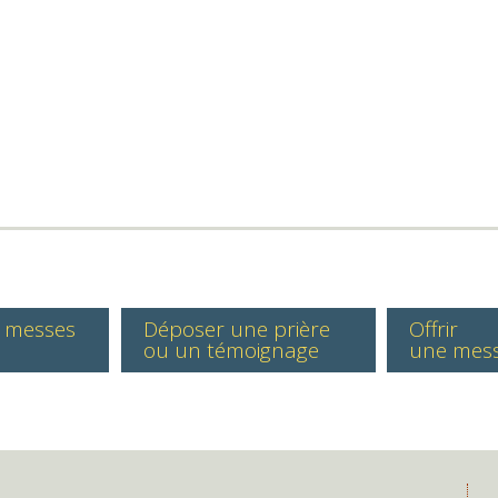
s messes
Déposer une prière
Offrir
ou un témoignage
une mes