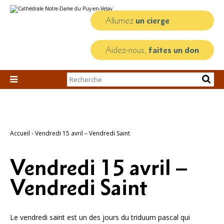
Aller
Outils
au
personnels
contenu.
Allumez
un cierge
|
Aller
à
la
Aidez-nous,
faites un don
navigation
Chercher par

Recherche
avancée…
Accueil
›
Vendredi 15 avril – Vendredi Saint
Vendredi 15 avril –
Vendredi Saint
Le vendredi saint est un des jours du triduum pascal qui