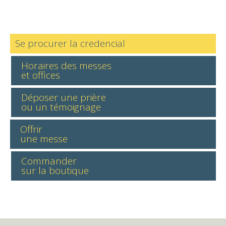
Se procurer la credencial
Horaires des messes
et offices
Déposer une prière
ou un témoignage
Offrir
une messe
Commander
sur la boutique