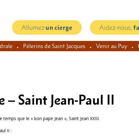
Allumez
un cierge
Aidez-nous,
f
édrale
Pèlerins de Saint Jacques
Venir au Puy
– Saint Jean-Paul II
e temps que le « bon pape Jean », Saint Jean XXIII.
l II :