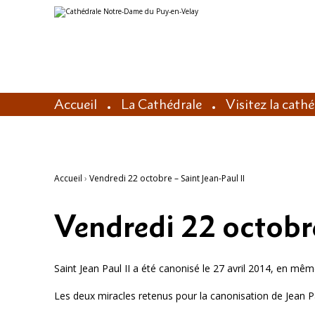
Aller
Outils
au
personnels
contenu.
|
Aller
à
la
navigation
Accueil
La Cathédrale
Visitez la cath
Accueil
›
Vendredi 22 octobre – Saint Jean-Paul II
Vendredi 22 octobre 
Saint Jean Paul II a été canonisé le 27 avril 2014, en mêm
Les deux miracles retenus pour la canonisation de Jean Pau