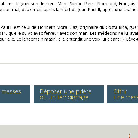
aul II est la guérison de sœur Marie Simon-Pierre Normand, Française,
 son mal, deux mois après la mort de Jean Paul II, après une chaîne 
aul II est celui de Floribeth Mora Diaz, originaire du Costa Rica, gu
11, qu’elle suivit avec ferveur avec son mari. Les médecins ne lui avai
r elle. Le lendemain matin, elle entendit une voix lui disant : « Lève-t
s messes
Déposer une prière
Offrir
ou un témoignage
une mes