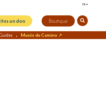
FR
aites un don
Boutique
Guides
Musée du Camino