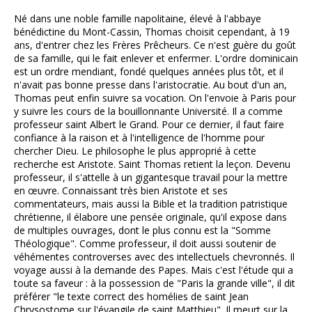
Né dans une noble famille napolitaine, élevé à l'abbaye
bénédictine du Mont-Cassin, Thomas choisit cependant, à 19
ans, d'entrer chez les Frères Prêcheurs. Ce n'est guère du goût
de sa famille, qui le fait enlever et enfermer. L'ordre dominicain
est un ordre mendiant, fondé quelques années plus tôt, et il
n'avait pas bonne presse dans l'aristocratie. Au bout d'un an,
Thomas peut enfin suivre sa vocation. On l'envoie à Paris pour
y suivre les cours de la bouillonnante Université. Il a comme
professeur saint Albert le Grand. Pour ce dernier, il faut faire
confiance à la raison et à l'intelligence de l'homme pour
chercher Dieu. Le philosophe le plus approprié à cette
recherche est Aristote. Saint Thomas retient la leçon. Devenu
professeur, il s'attelle à un gigantesque travail pour la mettre
en œuvre. Connaissant très bien Aristote et ses
commentateurs, mais aussi la Bible et la tradition patristique
chrétienne, il élabore une pensée originale, qu'il expose dans
de multiples ouvrages, dont le plus connu est la "Somme
Théologique". Comme professeur, il doit aussi soutenir de
véhémentes controverses avec des intellectuels chevronnés. Il
voyage aussi à la demande des Papes. Mais c'est l'étude qui a
toute sa faveur : à la possession de "Paris la grande ville", il dit
préférer "le texte correct des homélies de saint Jean
Chrysostome sur l'évangile de saint Matthieu". Il meurt sur la