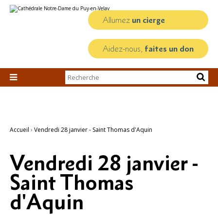
Aller
Outils
au
personnels
contenu.
Allumez
un cierge
|
Aller
à
la
Aidez-nous,
faites un don
navigation
Chercher par

Recherche
avancée…
Accueil
›
Vendredi 28 janvier - Saint Thomas d'Aquin
Vendredi 28 janvier -
Saint Thomas
d'Aquin