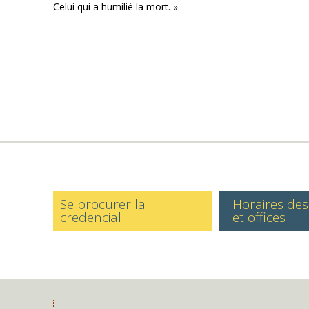
Celui qui a humilié la mort. »
Se procurer la
Horaires de
credencial
et offices