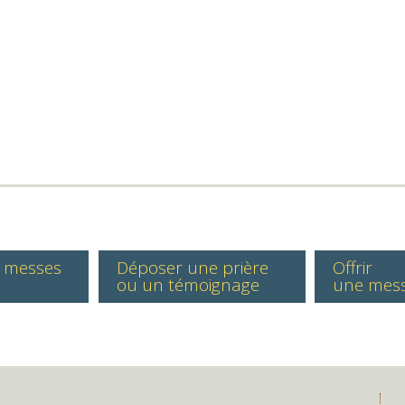
s messes
Déposer une prière
Offrir
ou un témoignage
une mes