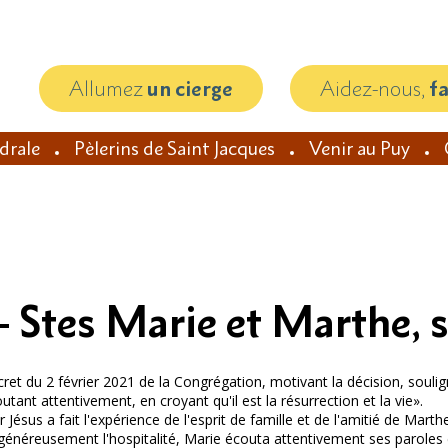
Allumez
un cierge
Aidez-nous,
f
édrale
Pèlerins de Saint Jacques
Venir au Puy
– Stes Marie et Marthe, 
cret du 2 février 2021 de la Congrégation, motivant la décision, souli
utant attentivement, en croyant qu'il est la résurrection et la vie».
Jésus a fait l'expérience de l'esprit de famille et de l'amitié de Marth
frit généreusement l'hospitalité, Marie écouta attentivement ses parole