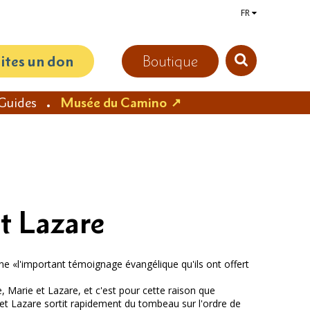
FR
aites un don
Boutique
Guides
Musée du Camino
st Lazare
gne «l'important témoignage évangélique qu'ils ont offert
e, Marie et Lazare, et c'est pour cette raison que
s et Lazare sortit rapidement du tombeau sur l'ordre de