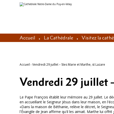
Aller
Outils
au
personnels
contenu.
|
Aller
à
la
navigation
Accueil
La Cathédrale
Visitez la cath
Accueil
›
Vendredi 29 juillet – Stes Marie et Marthe, st Lazare
Vendredi 29 juillet 
Le Pape François établit leur mémoire au 29 juillet. Le dé
en accueillant le Seigneur Jésus dans leur maison, en l'éco
«Dans la maison de Béthanie, relève le décret, le Seigneur 
l'Évangile de Jean affirme qu'il les aimait. Marthe lui of