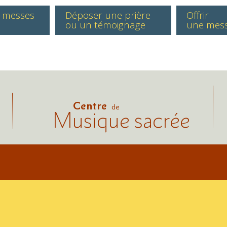
s messes
Déposer une prière
Offrir
ou un témoignage
une mes
Centre
de
Musique sacrée