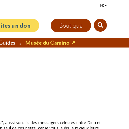
FR
aites un don
Boutique
Guides
Musée du Camino
eu”, aussi sont-ils des messagers célestes entre Dieu et
seul de ces petits, car je vous le dis, aux cieux leurs