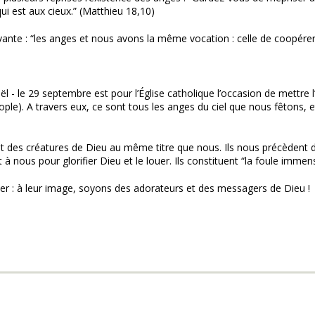
i est aux cieux.” (Matthieu 18,10)
ivante : “les anges et nous avons la même vocation : celle de coopérer
 - le 29 septembre est pour l’Église catholique l’occasion de mettre l’a
inople). A travers eux, ce sont tous les anges du ciel que nous fêtons, 
sont des créatures de Dieu au même titre que nous. Ils nous précèdent 
à nous pour glorifier Dieu et le louer. Ils constituent “la foule imme
iter : à leur image, soyons des adorateurs et des messagers de Dieu !