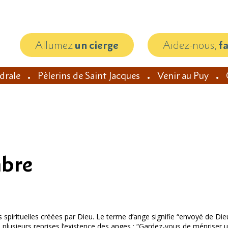
Allumez
un cierge
Aidez-nous,
f
édrale
Pèlerins de Saint Jacques
Venir au Puy
mbre
s spirituelles créées par Dieu. Le terme d’ange signifie “envoyé de Di
lusieurs reprises l’existence des anges : “Gardez-vous de mépriser un 