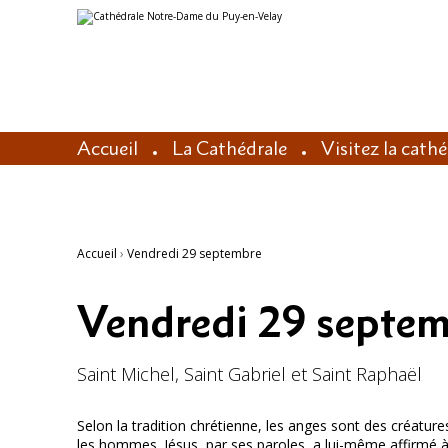
Aller
Outils
au
personnels
contenu.
|
Aller
à
la
navigation
Accueil
La Cathédrale
Visitez la cath
Accueil
›
Vendredi 29 septembre
Vendredi 29 septe
Saint Michel, Saint Gabriel et Saint Raphaël
Selon la tradition chrétienne, les anges sont des créature
les hommes. Jésus, par ses paroles, a lui-même affirmé à p