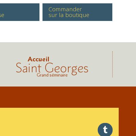
Commander
se
sur la boutique
Accueil
Saint Georges
Grand séminaire
twitter