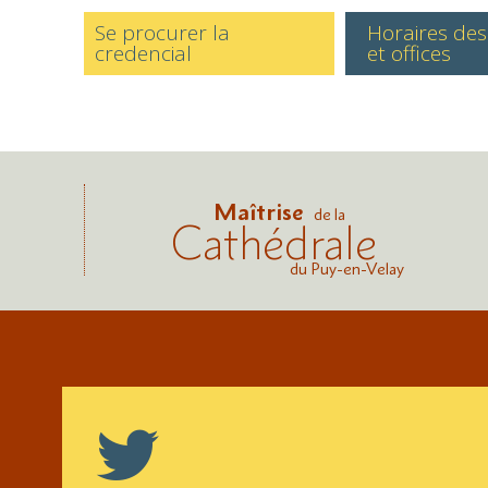
Se procurer la
Horaires de
credencial
et offices
Maîtrise
de la
Cathédrale
du Puy-en-Velay