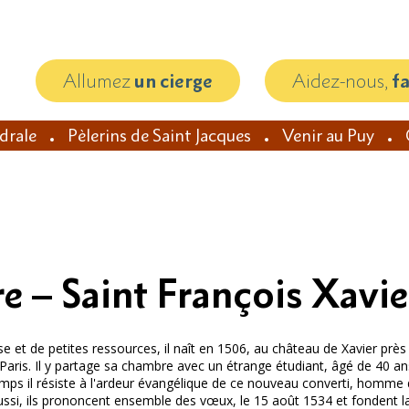
Allumez
un cierge
Aidez-nous,
f
édrale
Pèlerins de Saint Jacques
Venir au Puy
 – Saint François Xavie
se et de petites ressources, il naît en 1506, au château de Xavier pr
de Paris. Il y partage sa chambre avec un étrange étudiant, âgé de 40 
temps il résiste à l'ardeur évangélique de ce nouveau converti, homme
i aussi, ils prononcent ensemble des vœux, le 15 août 1534 et fondent 