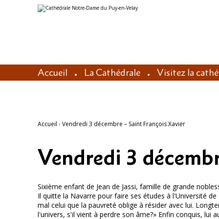
Aller
Outils
au
personnels
contenu.
|
Aller
à
la
navigation
Accueil
La Cathédrale
Visitez la cath
Accueil
›
Vendredi 3 décembre – Saint François Xavier
Vendredi 3 décembre
Sixième enfant de Jean de Jassi, famille de grande nobles
Il quitte la Navarre pour faire ses études à l'Université 
mal celui que la pauvreté oblige à résider avec lui. Long
l'univers, s'il vient à perdre son âme?» Enfin conquis, lu