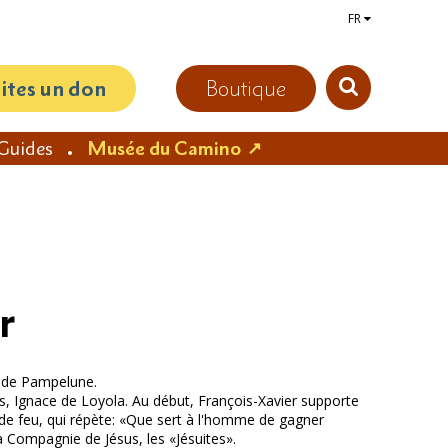
FR
aites un don
Boutique
Guides
Musée du Camino
r
ès de Pampelune.
ans, Ignace de Loyola. Au début, François-Xavier supporte
 de feu, qui répète: «Que sert à l'homme de gagner
la Compagnie de Jésus, les «Jésuites».