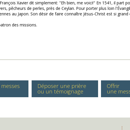
nçois Xavier dit simplement: "Eh bien, me voici!" En 1541, il part pou
vers, pêcheurs de perles, près de Ceylan. Pour porter plus loin l'Évangi
 au Japon. Son désir de faire connaître Jésus-Christ est si grand qu'i
patron des missions.
s messes
Déposer une prière
Offrir
ou un témoignage
une mes