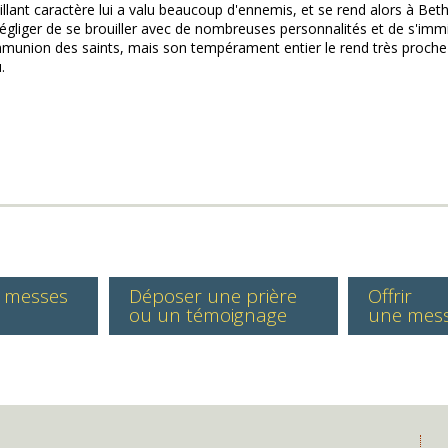
lant caractère lui a valu beaucoup d'ennemis, et se rend alors à Bethlé
ans négliger de se brouiller avec de nombreuses personnalités et de s'im
mmunion des saints, mais son tempérament entier le rend très proche de 
.
s messes
Déposer une prière
Offrir
ou un témoignage
une mes