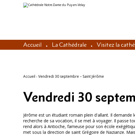
Aller
Outils
au
personnels
contenu.
|
Aller
à
la
navigation
Accueil
La Cathédrale
Visitez la cath
Accueil
›
Vendredi 30 septembre – Saint Jérôme
Vendredi 30 septem
Jérôme est un étudiant romain plein d'allant. Il demande
recherche de sa vocation, il se met à voyager. Il passe to
rend alors à Antioche, fameuse pour son école exégétique.
met sous la direction de saint Grégoire de Nazianze. Mais 