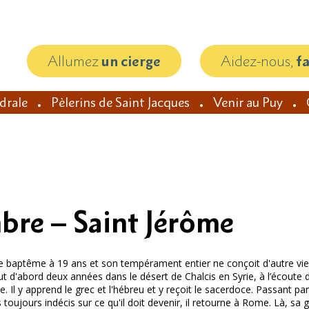
Allumez
un cierge
Aidez-nous,
f
édrale
Pèlerins de Saint Jacques
Venir au Puy
bre – Saint Jérôme
 le baptême à 19 ans et son tempérament entier ne conçoit d'autre v
ut d'abord deux années dans le désert de Chalcis en Syrie, à l’écoute d
 Il y apprend le grec et l'hébreu et y reçoit le sacerdoce. Passant pa
toujours indécis sur ce qu'il doit devenir, il retourne à Rome. Là, sa 