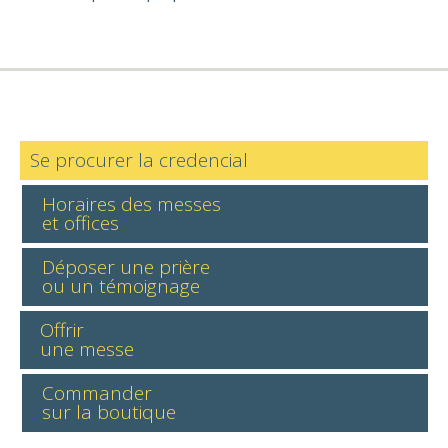
Se procurer la credencial
Horaires des messes
et offices
Déposer une prière
ou un témoignage
Offrir
une messe
Commander
sur la boutique