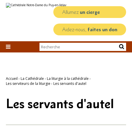
Aller
Outils
au
personnels
contenu.
Allumez
un cierge
|
Aller
à
la
Aidez-nous,
faites un don
navigation
Chercher par

Recherche
avancée…
Accueil
›
La Cathédrale
›
La liturgie à la cathédrale
›
Les serviteurs de la liturgie
›
Les servants d'autel
Les servants d'autel