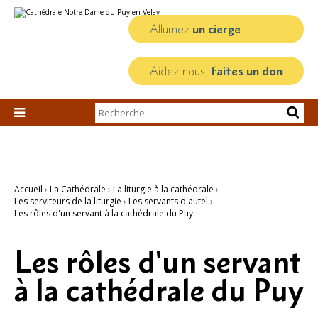
Aller
Outils
au
personnels
contenu.
Allumez
un cierge
|
Aller
à
la
Aidez-nous,
faites un don
navigation
Chercher par

Recherche
avancée…
Accueil
›
La Cathédrale
›
La liturgie à la cathédrale
›
Les serviteurs de la liturgie
›
Les servants d'autel
›
Les rôles d'un servant à la cathédrale du Puy
Les rôles d'un servant
à la cathédrale du Puy