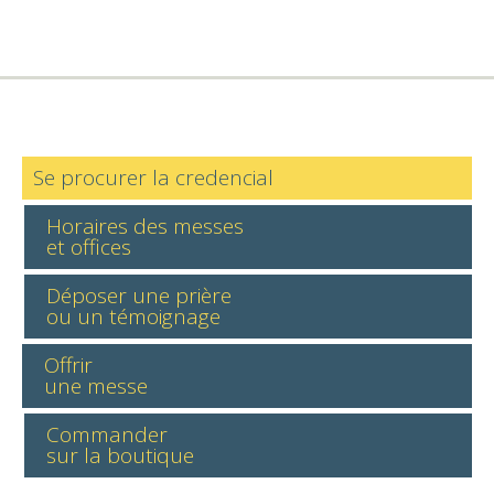
Se procurer la credencial
Horaires des messes
et offices
Déposer une prière
ou un témoignage
Offrir
une messe
Commander
sur la boutique