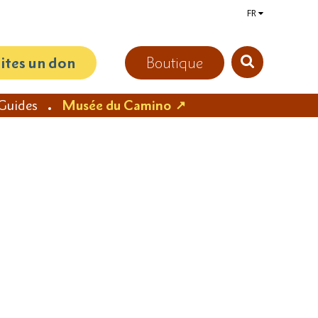
FR
aites un don
Boutique
Guides
Musée du Camino