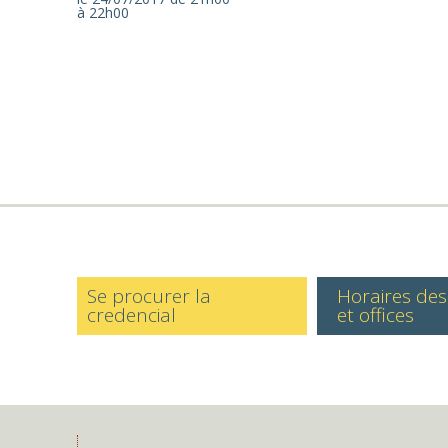
à 22h00
Se procurer la
Horaires de
credencial
et offices