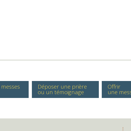
s messes
Déposer une prière
Offrir
ou un témoignage
une mes