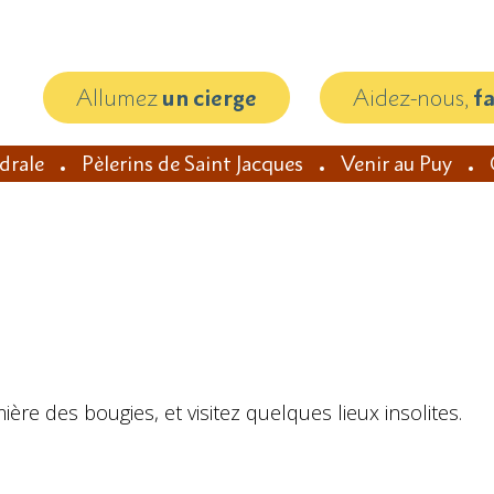
Allumez
un cierge
Aidez-nous,
f
édrale
Pèlerins de Saint Jacques
Venir au Puy
ère des bougies, et visitez quelques lieux insolites.