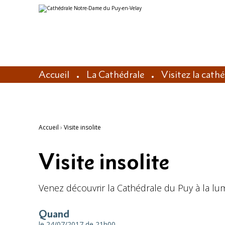
Aller
Outils
au
personnels
contenu.
|
Aller
à
la
navigation
Accueil
La Cathédrale
Visitez la cath
Accueil
›
Visite insolite
Visite insolite
Venez découvrir la Cathédrale du Puy à la lumi
Quand
le 24/07/2017
de 21h00