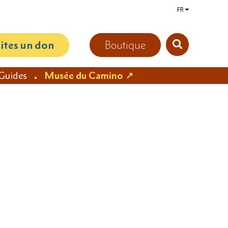
FR
aites un don
Boutique
Guides
Musée du Camino