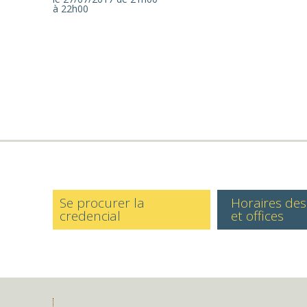
à 22h00
Se procurer la
Horaires de
credencial
et offices