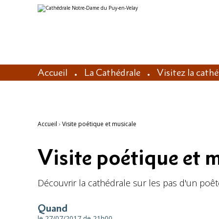
Aller
Outils
au
personnels
contenu.
|
Aller
à
la
navigation
Accueil
La Cathédrale
Visitez la cath
Accueil
›
Visite poétique et musicale
Visite poétique et 
Découvrir la cathédrale sur les pas d'un poê
Quand
le 27/07/2017
de 21h00