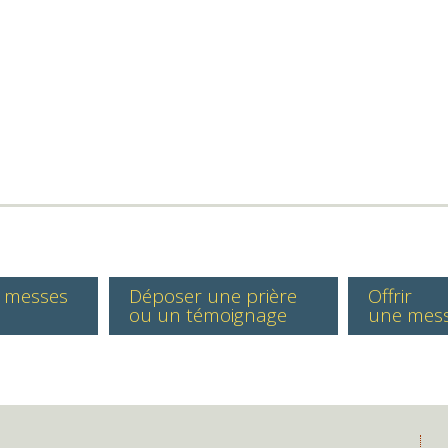
s messes
Déposer une prière
Offrir
ou un témoignage
une mes