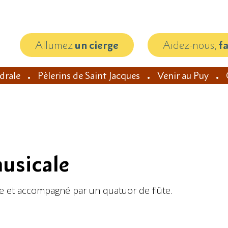
Allumez
un cierge
Aidez-nous,
f
édrale
Pèlerins de Saint Jacques
Venir au Puy
musicale
te et accompagné par un quatuor de flûte.