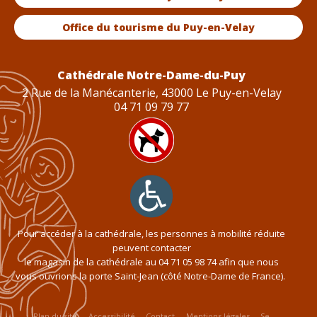
Office du tourisme du Puy-en-Velay
Cathédrale Notre-Dame-du-Puy
2 Rue de la Manécanterie, 43000 Le Puy-en-Velay
04 71 09 79 77
Pour accéder à la cathédrale, les personnes à mobilité réduite
peuvent contacter
le magasin de la cathédrale au
04 71 05 98 74
afin que nous
vous ouvrions la porte Saint-Jean (côté Notre-Dame de France).
Plan du site
Accessibilité
Contact
Mentions légales
Se