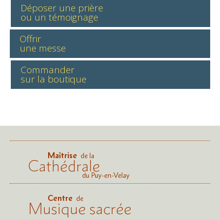
Déposer une prière
ou un témoignage
Offrir
une messe
Commander
sur la boutique
Maîtrise
de la
Cathédrale
du Puy-en-Velay
Centre
de
Musique sacrée