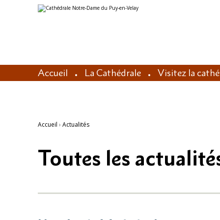
Aller
Outils
au
personnels
contenu.
|
Aller
à
la
navigation
Accueil
La Cathédrale
Visitez la cath
Accueil
›
Actualités
Toutes les actualité