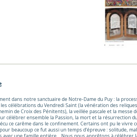
e
ent dans notre sanctuaire de Notre-Dame du Puy : la proces
es célébrations du Vendredi Saint (la vénération des reliques
chemin de Croix des Pénitents), la veillée pascale et la messe 
ur célébrer ensemble la Passion, la mort et la résurrection du
vécu ce carême dans le confinement. Certains ont pu le vivre
pour beaucoup ce fut aussi un temps d’épreuve : solitude, mala
finés avec une famille entière… Nous nous apprêtons à célébrer