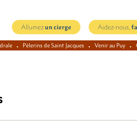
Allumez
un cierge
Aidez-nous,
f
édrale
Pèlerins de Saint Jacques
Venir au Puy
s