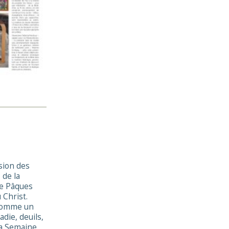
sion des
 de la
de Pâques
 Christ.
 comme un
die, deuils,
 la Semaine