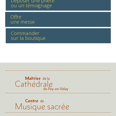
Déposer une prière
ou un témoignage
Offrir
une messe
Commander
sur la boutique
Maîtrise
de la
Cathédrale
du Puy-en-Velay
Centre
de
Musique sacrée