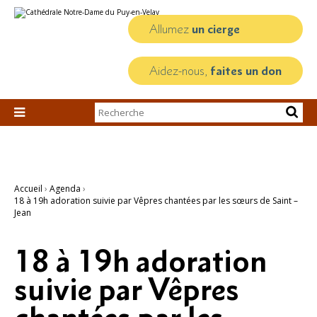
Aller
Outils
au
personnels
contenu.
Allumez
un cierge
|
Aller
à
la
Aidez-nous,
faites un don
navigation
Chercher par

Recherche
avancée…
Accueil
›
Agenda
›
18 à 19h adoration suivie par Vêpres chantées par les sœurs de Saint –
Jean
18 à 19h adoration
suivie par Vêpres