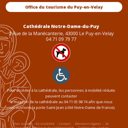
Office du tourisme du Puy-en-Velay
Cathédrale Notre-Dame-du-Puy
2 Rue de la Manécanterie, 43000 Le Puy-en-Velay
04 71 09 79 77
Pour accéder à la cathédrale, les personnes à mobilité réduite
peuvent contacter
le magasin de la cathédrale au
04 71 05 98 74
afin que nous
vous ouvrions la porte Saint-Jean (côté Notre-Dame de France).
Plan du site
Accessibilité
Contact
Mentions légales
Se
connecter
Politique de confidentialité
Gestion des cookies