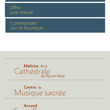
Offrir
une messe
Commander
sur la boutique
Maîtrise
de la
Cathédrale
du Puy-en-Velay
Centre
de
Musique sacrée
Accueil