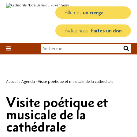
Aller
Outils
au
personnels
contenu.
Allumez
un cierge
|
Aller
à
la
Aidez-nous,
faites un don
navigation
Chercher par

Recherche
avancée…
Accueil
›
Agenda
›
Visite poétique et musicale de la cathédrale
Visite poétique et
musicale de la
cathédrale