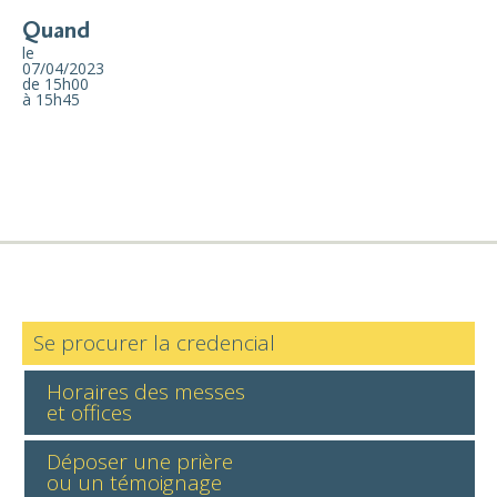
Quand
le
07/04/2023
de 15h00
à 15h45
Se procurer la credencial
Horaires des messes
et offices
Déposer une prière
ou un témoignage