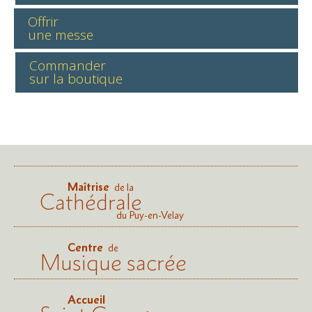
Offrir
une messe
Commander
sur la boutique
Maîtrise
de la
Cathédrale
du Puy-en-Velay
Centre
de
Musique sacrée
Accueil