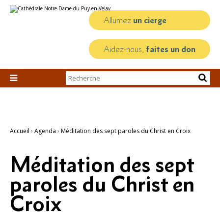
Aller
Outils
au
personnels
contenu.
Allumez
un cierge
|
Aller
à
la
Aidez-nous,
faites un don
navigation
Chercher par

Recherche
avancée…
Accueil
›
Agenda
›
Méditation des sept paroles du Christ en Croix
Méditation des sept
paroles du Christ en
Croix