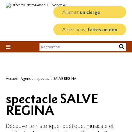
Aller
Outils
au
personnels
contenu.
Allumez
un cierge
|
Aller
à
la
Aidez-nous,
faites un don
navigation
Chercher par

Recherche
avancée…
Accueil
›
Agenda
›
spectacle SALVE REGINA
spectacle SALVE
REGINA
Découverte historique, poétique, musicale et