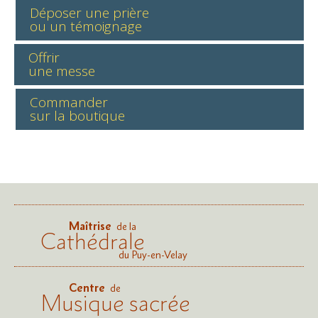
Déposer une prière
ou un témoignage
Offrir
une messe
Commander
sur la boutique
Maîtrise
de la
Cathédrale
du Puy-en-Velay
Centre
de
Musique sacrée