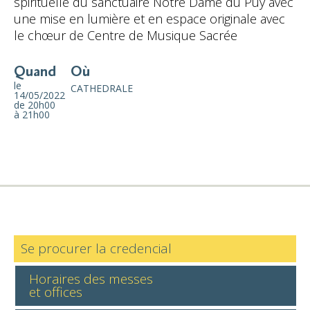
spirituelle du sanctuaire Notre Dame du Puy avec
une mise en lumière et en espace originale avec
le chœur de Centre de Musique Sacrée
Quand
Où
le
CATHEDRALE
14/05/2022
de 20h00
à 21h00
Se procurer la credencial
Horaires des messes
et offices