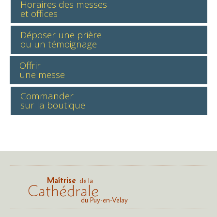
Horaires des messes
et offices
Déposer une prière
ou un témoignage
Offrir
une messe
Commander
sur la boutique
Maîtrise
de la
Cathédrale
du Puy-en-Velay