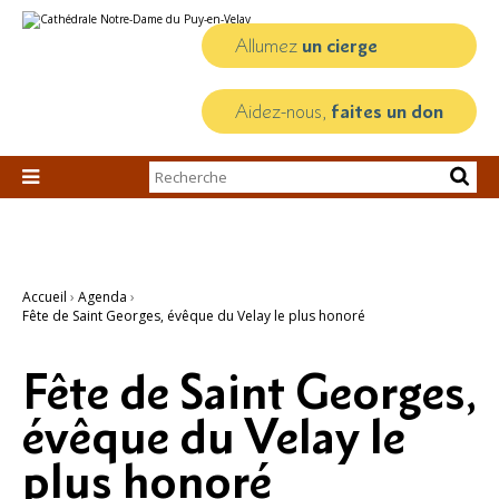
Aller
Outils
au
personnels
contenu.
Allumez
un cierge
|
Aller
à
la
Aidez-nous,
faites un don
navigation
Chercher par

Recherche
avancée…
Accueil
›
Agenda
›
Fête de Saint Georges, évêque du Velay le plus honoré
Fête de Saint Georges,
évêque du Velay le
plus honoré