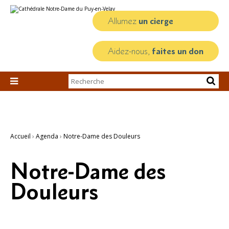
Aller
Outils
au
personnels
contenu.
Allumez
un cierge
|
Aller
à
la
Aidez-nous,
faites un don
navigation
Chercher par

Recherche
avancée…
Accueil
›
Agenda
›
Notre-Dame des Douleurs
Notre-Dame des
Douleurs