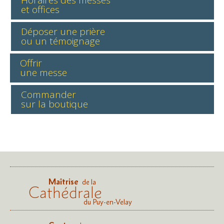
et offices
Déposer une prière
ou un témoignage
Offrir
une messe
Commander
sur la boutique
Maîtrise
de la
Cathédrale
du Puy-en-Velay