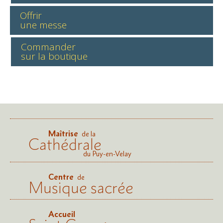
Offrir
une messe
Commander
sur la boutique
Maîtrise
de la
Cathédrale
du Puy-en-Velay
Centre
de
Musique sacrée
Accueil