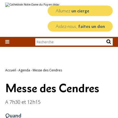
Aller
Outils
au
personnels
contenu.
Allumez
un cierge
|
Aller
à
la
Aidez-nous,
faites un don
navigation
Chercher par

Recherche
avancée…
Accueil
›
Agenda
›
Messe des Cendres
Messe des Cendres
A 7h30 et 12h15
Quand