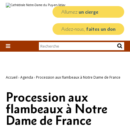
Aller
Outils
au
personnels
contenu.
Allumez
un cierge
|
Aller
à
la
Aidez-nous,
faites un don
navigation
Chercher par

Recherche
avancée…
Accueil
›
Agenda
›
Procession aux flambeaux à Notre Dame de France
Procession aux
flambeaux à Notre
Dame de France