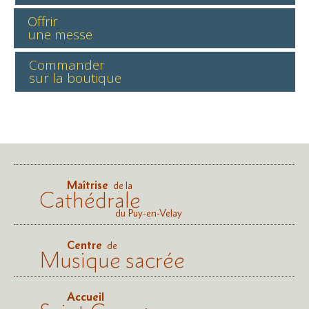
Offrir
une messe
Commander
sur la boutique
Maîtrise
de la
Cathédrale
du Puy-en-Velay
Centre
de
Musique sacrée
Accueil