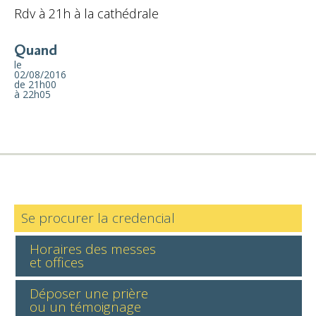
Rdv à 21h à la cathédrale
Quand
le
02/08/2016
de 21h00
à 22h05
Se procurer la credencial
Horaires des messes
et offices
Déposer une prière
ou un témoignage