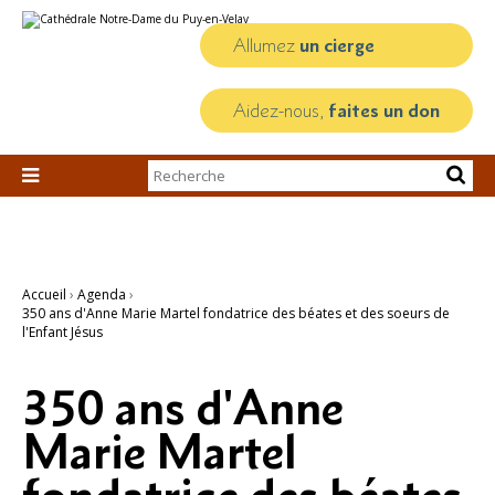
Aller
Outils
au
personnels
contenu.
Allumez
un cierge
|
Aller
à
la
Aidez-nous,
faites un don
navigation
Chercher par

Recherche
avancée…
Accueil
›
Agenda
›
350 ans d'Anne Marie Martel fondatrice des béates et des soeurs de
l'Enfant Jésus
350 ans d'Anne
Marie Martel