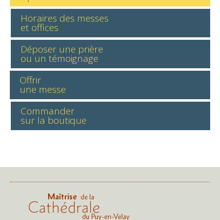
Horaires des messes
et offices
Déposer une prière
ou un témoignage
Offrir
une messe
Commander
sur la boutique
Maîtrise
de la
Cathédrale
du Puy-en-Velay