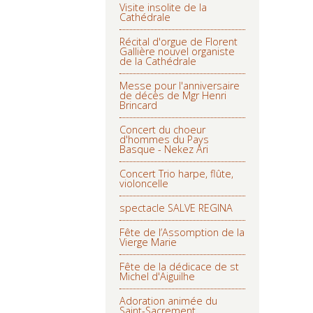
Visite insolite de la
Cathédrale
Récital d'orgue de Florent
Gallière nouvel organiste
de la Cathédrale
Messe pour l'anniversaire
de décès de Mgr Henri
Brincard
Concert du choeur
d'hommes du Pays
Basque - Nekez Ari
Concert Trio harpe, flûte,
violoncelle
spectacle SALVE REGINA
Fête de l’Assomption de la
Vierge Marie
Fête de la dédicace de st
Michel d'Aiguilhe
Adoration animée du
Saint-Sacrement