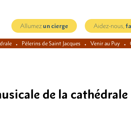
Allumez
un cierge
Aidez-nous,
f
édrale
Pèlerins de Saint Jacques
Venir au Puy
usicale de la cathédrale