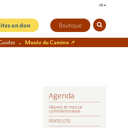
FR
aites un don
Boutique
Guides
Musée du Camino
Agenda
NAVIGATION
Vêpres et messe
commémorative
PENTECOTE