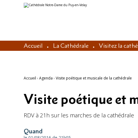
Aller
Outils
au
personnels
contenu.
|
Aller
à
la
navigation
Accueil
La Cathédrale
Visitez la cath
Accueil
›
Agenda
›
Visite poétique et musicale de la cathédrale
Visite poétique et m
RDV à 21h sur les marches de la cathédrale
Quand
le 01/08/2016
de 21h05