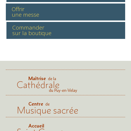
Offrir
une messe
Commander
sur la boutique
Maîtrise
de la
Cathédrale
du Puy-en-Velay
Centre
de
Musique sacrée
Accueil