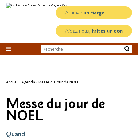
Aller
Outils
au
personnels
contenu.
Allumez
un cierge
|
Aller
à
la
Aidez-nous,
faites un don
navigation
Chercher par

Recherche
avancée…
Accueil
›
Agenda
›
Messe du jour de NOEL
Messe du jour de
NOEL
Quand