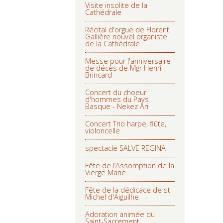
Visite insolite de la
Cathédrale
Récital d'orgue de Florent
Gallière nouvel organiste
de la Cathédrale
Messe pour l'anniversaire
de décès de Mgr Henri
Brincard
Concert du choeur
d'hommes du Pays
Basque - Nekez Ari
Concert Trio harpe, flûte,
violoncelle
spectacle SALVE REGINA
Fête de l’Assomption de la
Vierge Marie
Fête de la dédicace de st
Michel d'Aiguilhe
Adoration animée du
Saint-Sacrement