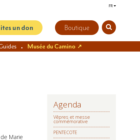
FR
aites un don
Boutique
Guides
Musée du Camino
Agenda
NAVIGATION
Vêpres et messe
commémorative
PENTECOTE
 de Marie