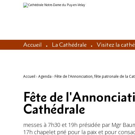
Aller
Outils
au
personnels
contenu.
|
Aller
à
la
navigation
Accueil
La Cathédrale
Visitez la cath
Accueil
›
Agenda
›
Fête de l'Annonciation, fête patronale de la Ca
Fête de l'Annonciati
Cathédrale
messes à 7h30 et 19h présidée par Mgr Bau
17h chapelet prié pour la paix et pour consa