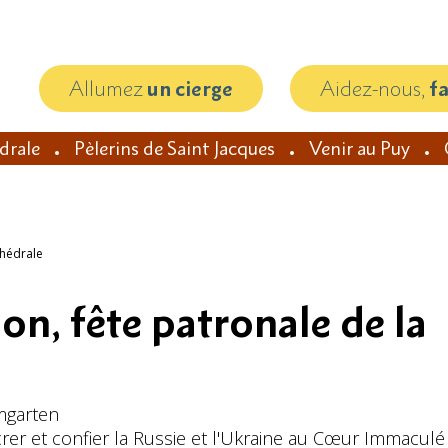
Allumez
un cierge
Aidez-nous,
f
édrale
Pèlerins de Saint Jacques
Venir au Puy
thédrale
on, fête patronale de la
mgarten
crer et confier la Russie et l'Ukraine au Cœur Immaculé