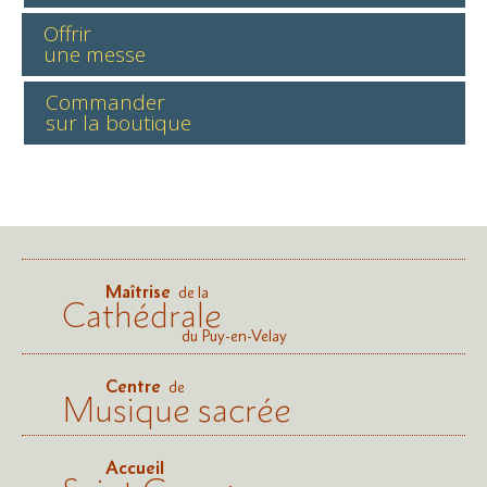
Offrir
une messe
Commander
sur la boutique
Maîtrise
de la
Cathédrale
du Puy-en-Velay
Centre
de
Musique sacrée
Accueil