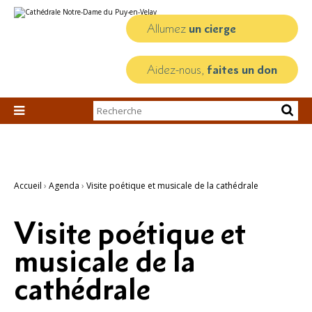
Aller
Outils
au
personnels
contenu.
Allumez
un cierge
|
Aller
à
la
Aidez-nous,
faites un don
navigation
Chercher par

Recherche
avancée…
Accueil
›
Agenda
›
Visite poétique et musicale de la cathédrale
Visite poétique et
musicale de la
cathédrale