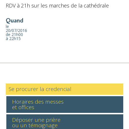
RDV à 21h sur les marches de la cathédrale
Quand
le
20/07/2016
de 21h00
à 22h15
Se procurer la credencial
Horaires des messes
et offices
Déposer une prière
ou un témoignage