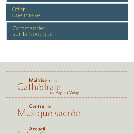
Offrir
une messe
Commander
sur la boutique
Maîtrise
de la
Cathédrale
du Puy-en-Velay
Centre
de
Musique sacrée
Accueil