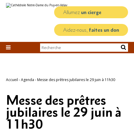
Aller
Outils
au
personnels
contenu.
Allumez
un cierge
|
Aller
à
la
Aidez-nous,
faites un don
navigation
Chercher par

Recherche
avancée…
Accueil
›
Agenda
›
Messe des prêtres jubilaires le 29 juin à 11h30
Messe des prêtres
jubilaires le 29 juin à
11h30