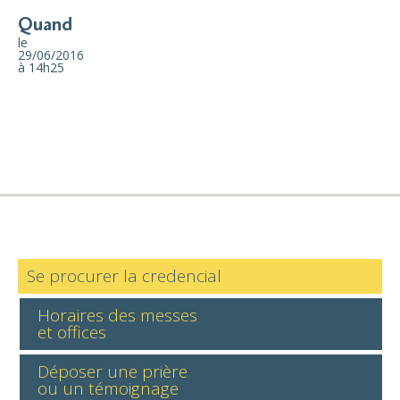
Quand
le
29/06/2016
à 14h25
Se procurer la credencial
Horaires des messes
et offices
Déposer une prière
ou un témoignage