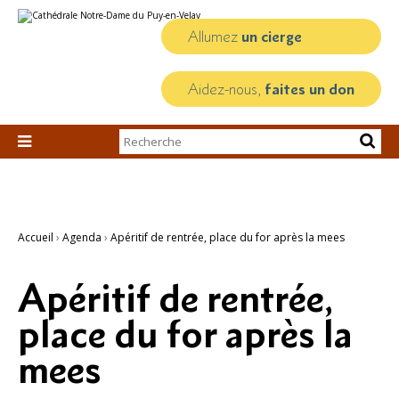
Aller
Outils
au
personnels
contenu.
Allumez
un cierge
|
Aller
à
la
Aidez-nous,
faites un don
navigation
Chercher par

Recherche
avancée…
Accueil
›
Agenda
›
Apéritif de rentrée, place du for après la mees
Apéritif de rentrée,
place du for après la
mees