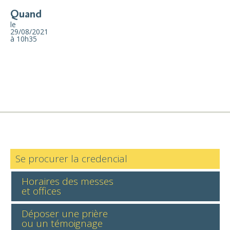
Quand
le
29/08/2021
à 10h35
Se procurer la credencial
Horaires des messes
et offices
Déposer une prière
ou un témoignage