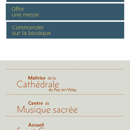
Offrir
une messe
Commander
sur la boutique
Maîtrise
de la
Cathédrale
du Puy-en-Velay
Centre
de
Musique sacrée
Accueil