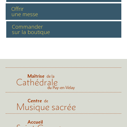
Offrir
une messe
Commander
sur la boutique
Maîtrise
de la
Cathédrale
du Puy-en-Velay
Centre
de
Musique sacrée
Accueil