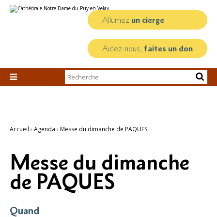
Aller
Outils
au
personnels
contenu.
Allumez
un cierge
|
Aller
à
la
Aidez-nous,
faites un don
navigation
Chercher par

Recherche
avancée…
Accueil
›
Agenda
›
Messe du dimanche de PAQUES
Messe du dimanche
de PAQUES
Quand