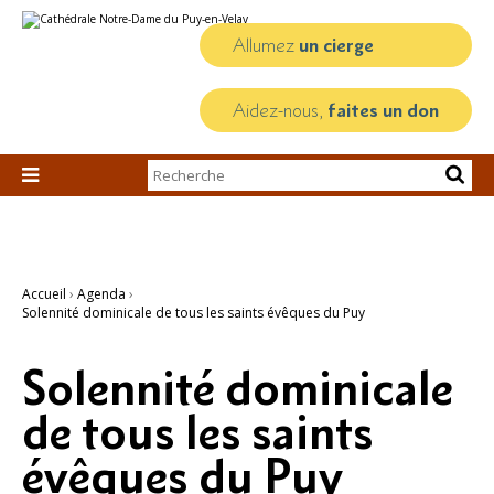
Aller
Outils
au
personnels
contenu.
Allumez
un cierge
|
Aller
à
la
Aidez-nous,
faites un don
navigation
Chercher par

Recherche
avancée…
Accueil
›
Agenda
›
Solennité dominicale de tous les saints évêques du Puy
Solennité dominicale
de tous les saints
évêques du Puy