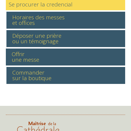
Se procurer la credencial
Horaires des messes
et offices
Déposer une prière
ou un témoignage
Offrir
une messe
Commander
sur la boutique
Maîtrise
de la
Cathédrale