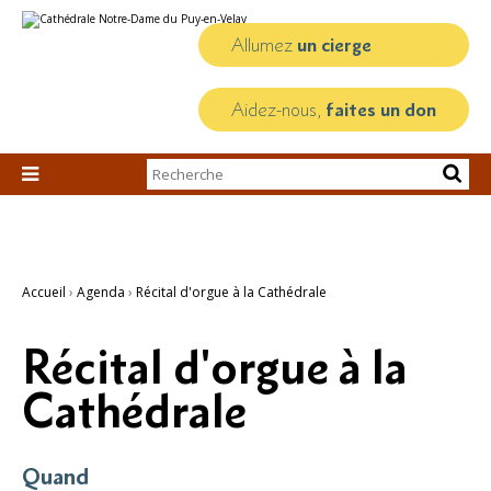
Aller
Outils
au
personnels
contenu.
Allumez
un cierge
|
Aller
à
la
Aidez-nous,
faites un don
navigation
Chercher par

Recherche
avancée…
Accueil
›
Agenda
›
Récital d'orgue à la Cathédrale
Récital d'orgue à la
Cathédrale
Quand