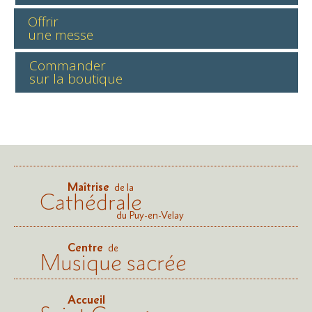
Offrir
une messe
Commander
sur la boutique
Maîtrise
de la
Cathédrale
du Puy-en-Velay
Centre
de
Musique sacrée
Accueil