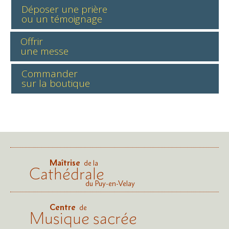
Déposer une prière
ou un témoignage
Offrir
une messe
Commander
sur la boutique
Maîtrise
de la
Cathédrale
du Puy-en-Velay
Centre
de
Musique sacrée