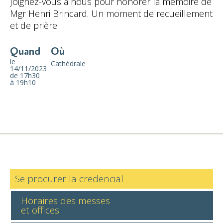
Joignez-vous à nous pour honorer la mémoire de
Mgr Henri Brincard. Un moment de recueillement
et de prière.
Quand
Où
le
Cathédrale
14/11/2023
de 17h30
à 19h10
Se procurer la credencial
Horaires des messes
et offices