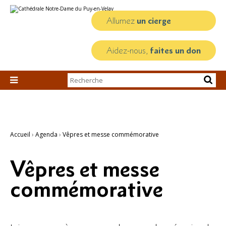
Aller
Outils
au
personnels
contenu.
Allumez
un cierge
|
Aller
à
la
Aidez-nous,
faites un don
navigation
Chercher par

Recherche
avancée…
Accueil
›
Agenda
›
Vêpres et messe commémorative
Vêpres et messe
commémorative