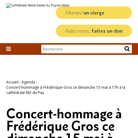
Aller
Outils
au
personnels
contenu.
Allumez
un cierge
|
Aller
à
la
Aidez-nous,
faites un don
navigation
Chercher par

Recherche
avancée…
Accueil
›
Agenda
›
Concert-hommage à Frédérique Gros ce dimanche 15 mai à 17h à la
cathédrale ND du Puy
Concert-hommage à
Frédérique Gros ce