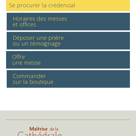
Se procurer la credencial
Horaires des messes
et offices
Déposer une prière
ou un témoignage
Offrir
une messe
Commander
sur la boutique
Maîtrise
de la
Cathédrale