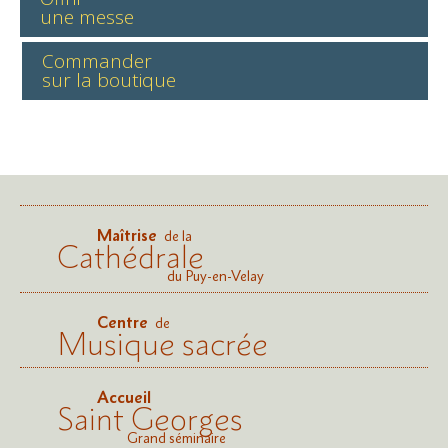
une messe
Commander
sur la boutique
Maîtrise
de la
Cathédrale
du Puy-en-Velay
Centre
de
Musique sacrée
Accueil
Saint Georges
Grand séminaire