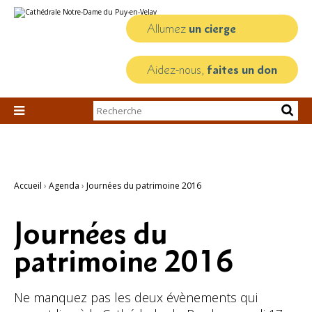
Aller
Outils
au
personnels
contenu.
Allumez
un cierge
|
Aller
à
la
Aidez-nous,
faites un don
navigation
Chercher par

Recherche
avancée…
Accueil
›
Agenda
›
Journées du patrimoine 2016
Journées du
patrimoine 2016
Ne manquez pas les deux évènements qui