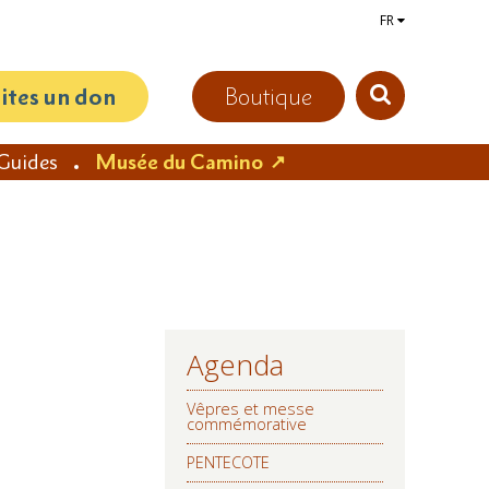
FR
aites un don
Boutique
Guides
Musée du Camino
Agenda
NAVIGATION
Vêpres et messe
commémorative
PENTECOTE