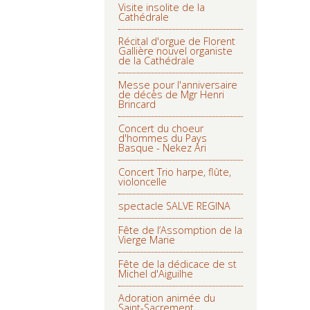
Visite insolite de la
Cathédrale
Récital d'orgue de Florent
Gallière nouvel organiste
de la Cathédrale
Messe pour l'anniversaire
de décès de Mgr Henri
Brincard
Concert du choeur
d'hommes du Pays
Basque - Nekez Ari
Concert Trio harpe, flûte,
violoncelle
spectacle SALVE REGINA
Fête de l’Assomption de la
Vierge Marie
Fête de la dédicace de st
Michel d'Aiguilhe
Adoration animée du
Saint-Sacrement