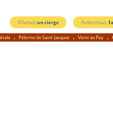
Allumez
un cierge
Aidez-nous,
f
édrale
Pèlerins de Saint Jacques
Venir au Puy