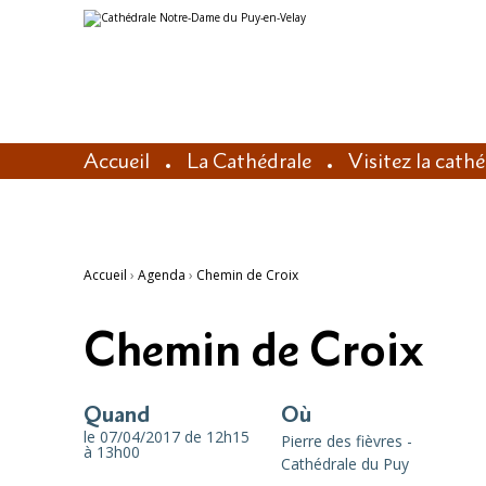
Aller
Outils
au
personnels
contenu.
|
Aller
à
la
navigation
Accueil
La Cathédrale
Visitez la cath
Accueil
›
Agenda
›
Chemin de Croix
Chemin de Croix
Quand
Où
le 07/04/2017
de 12h15
Pierre des fièvres -
à 13h00
Cathédrale du Puy