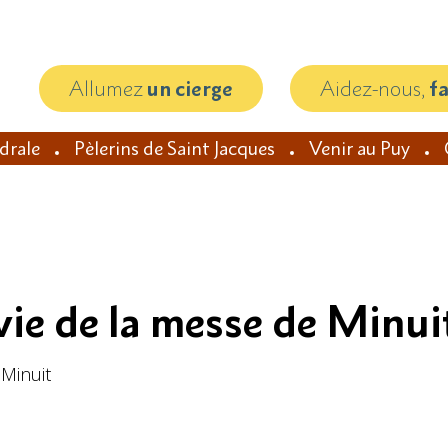
Allumez
un cierge
Aidez-nous,
f
édrale
Pèlerins de Saint Jacques
Venir au Puy
ivie de la messe de Minui
 Minuit