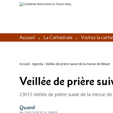
Aller
Outils
au
personnels
contenu.
|
Aller
à
la
navigation
Accueil
La Cathédrale
Visitez la cath
Accueil
›
Agenda
›
Veillée de prière suivie de la messe de Minuit
Veillée de prière su
23h15 Veillée de prière suivie de la messe de
Quand
du 24/12/2021
à 23h15