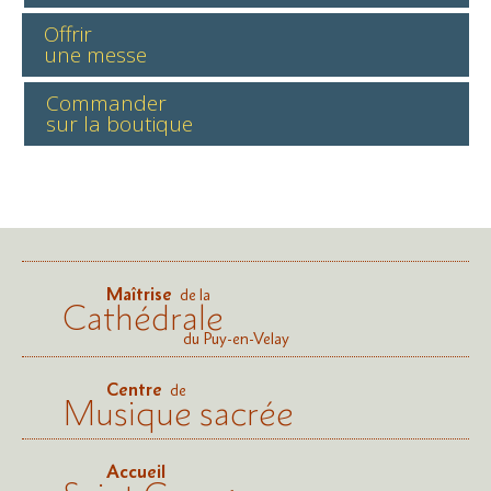
Offrir
une messe
Commander
sur la boutique
Maîtrise
de la
Cathédrale
du Puy-en-Velay
Centre
de
Musique sacrée
Accueil