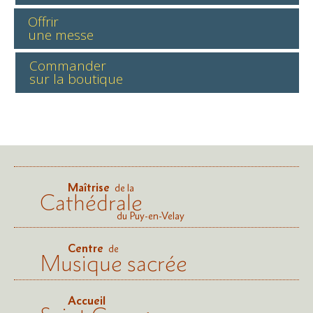
Offrir
une messe
Commander
sur la boutique
Maîtrise
de la
Cathédrale
du Puy-en-Velay
Centre
de
Musique sacrée
Accueil