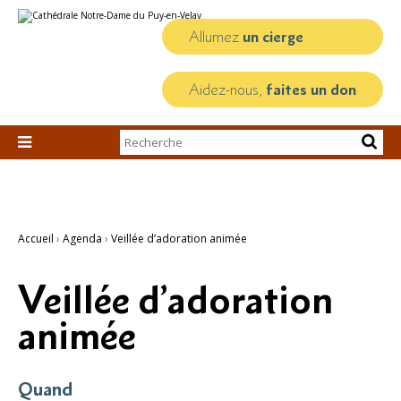
Aller
Outils
au
personnels
contenu.
Allumez
un cierge
|
Aller
à
la
Aidez-nous,
faites un don
navigation
Chercher par

Recherche
avancée…
Accueil
›
Agenda
›
Veillée d’adoration animée
Veillée d’adoration
animée
Quand