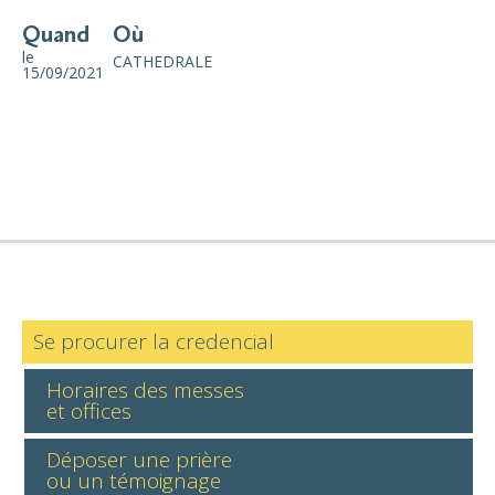
Quand
Où
le
CATHEDRALE
15/09/2021
Se procurer la credencial
Horaires des messes
et offices
Déposer une prière
ou un témoignage