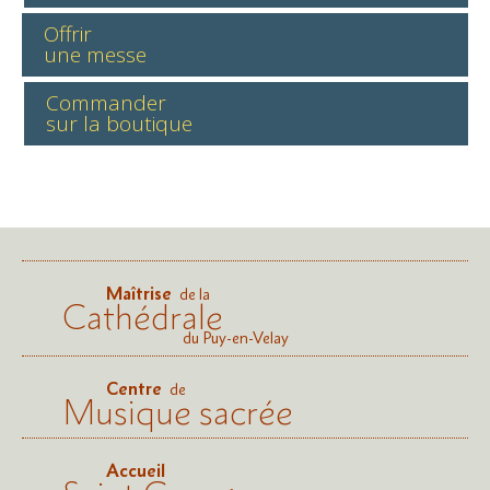
Offrir
une messe
Commander
sur la boutique
Maîtrise
de la
Cathédrale
du Puy-en-Velay
Centre
de
Musique sacrée
Accueil