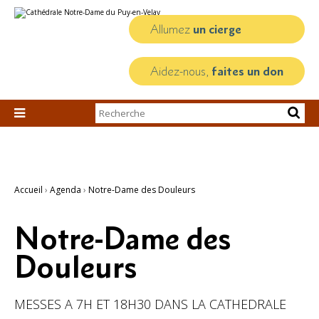
Aller
Outils
au
personnels
contenu.
Allumez
un cierge
|
Aller
à
la
Aidez-nous,
faites un don
navigation
Chercher par

Recherche
avancée…
Accueil
›
Agenda
›
Notre-Dame des Douleurs
Notre-Dame des
Douleurs
MESSES A 7H ET 18H30 DANS LA CATHEDRALE