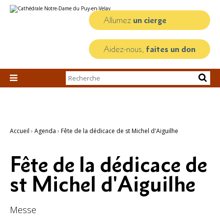
Aller
Outils
au
personnels
contenu.
Allumez
un cierge
|
Aller
à
la
Aidez-nous,
faites un don
navigation
Chercher par

Recherche
avancée…
Accueil
›
Agenda
›
Fête de la dédicace de st Michel d'Aiguilhe
Fête de la dédicace de
st Michel d'Aiguilhe
Messe