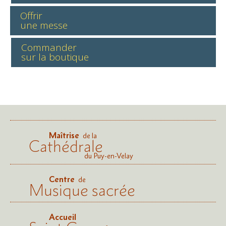
Offrir
une messe
Commander
sur la boutique
Maîtrise
de la
Cathédrale
du Puy-en-Velay
Centre
de
Musique sacrée
Accueil