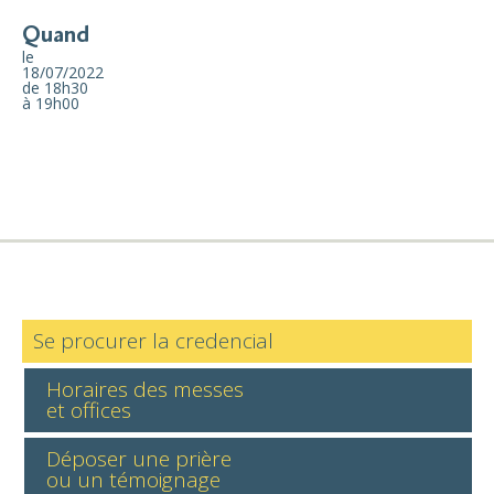
Quand
le
18/07/2022
de 18h30
à 19h00
Se procurer la credencial
Horaires des messes
et offices
Déposer une prière
ou un témoignage