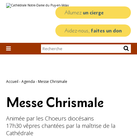
Aller
Outils
au
personnels
contenu.
Allumez
un cierge
|
Aller
à
la
Aidez-nous,
faites un don
navigation
Chercher par

Recherche
avancée…
Accueil
›
Agenda
›
Messe Chrismale
Messe Chrismale
Animée par les Choeurs diocésains
17h30 vêpres chantées par la maîtrise de la
Cathédrale