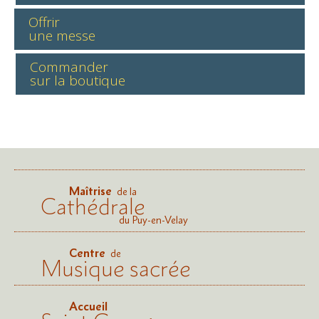
Offrir
une messe
Commander
sur la boutique
Maîtrise
de la
Cathédrale
du Puy-en-Velay
Centre
de
Musique sacrée
Accueil