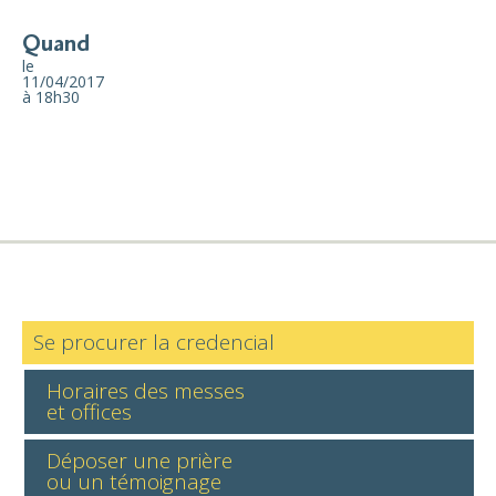
Quand
le
11/04/2017
à 18h30
Se procurer la credencial
Horaires des messes
et offices
Déposer une prière
ou un témoignage