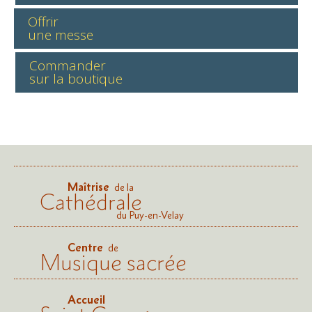
Offrir
une messe
Commander
sur la boutique
Maîtrise
de la
Cathédrale
du Puy-en-Velay
Centre
de
Musique sacrée
Accueil