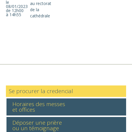
le
au rectorat
08/01/2023
de la
de 12h00
à 14h55
cathédrale
Se procurer la credencial
Horaires des messes
et offices
Déposer une prière
ou un témoignage