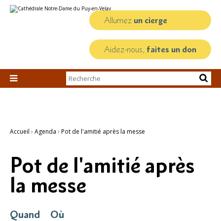
Aller
Outils
au
personnels
contenu.
Allumez
un cierge
|
Aller
à
la
Aidez-nous,
faites un don
navigation
Chercher par

Recherche
avancée…
Accueil
›
Agenda
›
Pot de l'amitié après la messe
Pot de l'amitié après
la messe
Quand
Où