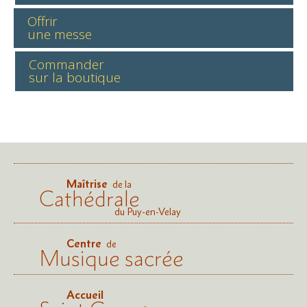
Offrir
une messe
Commander
sur la boutique
Maîtrise
de la
Cathédrale
du Puy-en-Velay
Centre
de
Musique sacrée
Accueil