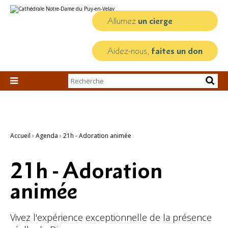
Aller
Outils
au
personnels
contenu.
Allumez
un cierge
|
Aller
à
la
Aidez-nous,
faites un don
navigation
Chercher par

Recherche
avancée…
Accueil
›
Agenda
›
21h - Adoration animée
21h - Adoration
animée
Vivez l'expérience exceptionnelle de la présence