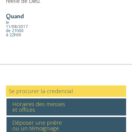
réelle de Dieu.
Quand
le
11/08/2017
de 21h00
à 22h00
Se procurer la credencial
Horaires des messes
et offices
Déposer une prière
ou un témoignage