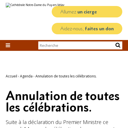
Aller
Outils
au
personnels
contenu.
Allumez
un cierge
|
Aller
à
la
Aidez-nous,
faites un don
navigation
Chercher par

Recherche
avancée…
Accueil
›
Agenda
›
Annulation de toutes les célébrations.
Annulation de toutes
les célébrations.
Suite à la déclaration du Premier Ministre ce