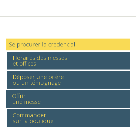
Se procurer la credencial
Horaires des messes
et offices
Déposer une prière
ou un témoignage
Offrir
une messe
Commander
sur la boutique