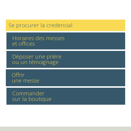
Se procurer la credencial
Horaires des messes
et offices
Déposer une prière
ou un témoignage
Offrir
une messe
Commander
sur la boutique