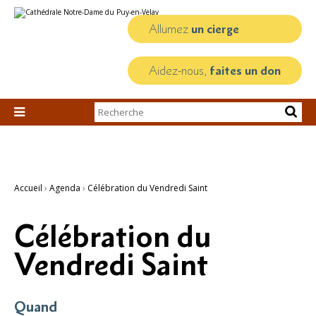
Aller
Outils
au
personnels
contenu.
Allumez
un cierge
|
Aller
à
la
Aidez-nous,
faites un don
navigation
Chercher par

Recherche
avancée…
Accueil
›
Agenda
›
Célébration du Vendredi Saint
Célébration du
Vendredi Saint
Quand