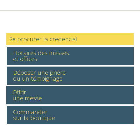
Se procurer la credencial
Horaires des messes
et offices
Déposer une prière
ou un témoignage
Offrir
une messe
Commander
sur la boutique