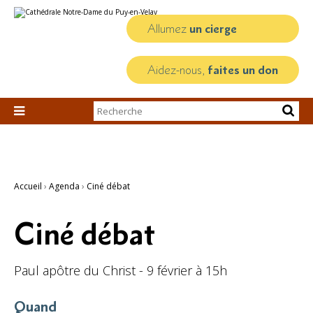
Aller
Outils
au
personnels
contenu.
Allumez
un cierge
|
Aller
à
la
Aidez-nous,
faites un don
navigation
Chercher par

Recherche
avancée…
Accueil
›
Agenda
›
Ciné débat
Ciné débat
Paul apôtre du Christ - 9 février à 15h
Quand